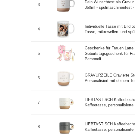
Dein Wunschtext als Gravur 
3
360ml - spülmaschinenfest - 
Individuelle Tasse mit Bild o
4
Tasse, mikrowellen- und spü
Geschenke für Frauen Latte
Geburtstagsgeschenk für Fr
5
Personali ...
GRAVURZEILE Gravierte Ste
6
Personalisiert mit deinem Te
LIEBTASTISCH Kaffeebecher 
7
Kaffeetasse, personalisierte 
LIEBTASTISCH Kaffeebecher 
8
Kaffeetasse, personalisierte 