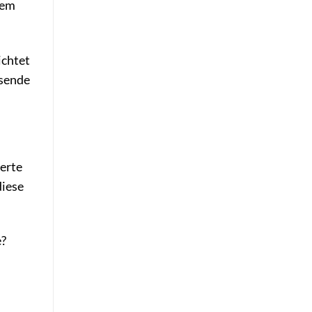
dem
ichtet
ssende
erte
diese
e?