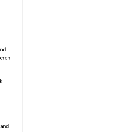
and
deren
ck
wand