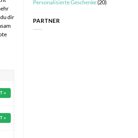
Personalisierte Geschenke
(20)
mehr
du dir
PARTNER
insam
ote
T »
T »