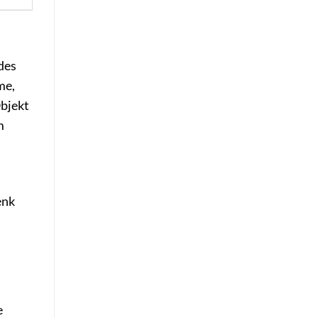
des
me,
Objekt
m
enk
e