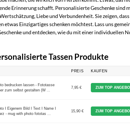
bende Erinnerung schafft. Personalisierte Geschenke sind 
Wertschätzung, Liebe und Verbundenheit. Sie zeigen, dass 
 etwas Einzigartiges schenken möchtest. Lass uns geme
Geschenke und entdecken, wie du mit einer individuellen N
ersonalisierte Tassen Produkte
PREIS
KAUFEN
to bedrucken lassen - Fototasse
7,95 €
ZUM TOP ANGEBO
er zum selbst gestalten (W ...
to I Eigenem Bild I Text I Name I
15,90 €
ZUM TOP ANGEBO
z - mug with photo fototas ...