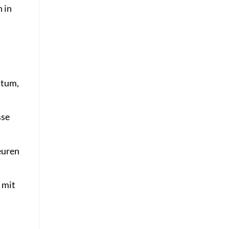
 in
atum,
sse
euren
 mit