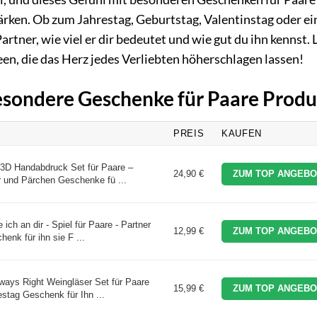
ärken. Ob zum Jahrestag, Geburtstag, Valentinstag oder ei
artner, wie viel er dir bedeutet und wie gut du ihn kennst. 
een, die das Herz jedes Verliebten höherschlagen lassen!
Besondere Geschenke für Paare Prod
PREIS
KAUFEN
D Handabdruck Set für Paare –
24,90 €
ZUM TOP ANGEBO
 und Pärchen Geschenke fü ...
 ich an dir - Spiel für Paare - Partner
12,99 €
ZUM TOP ANGEBO
enk für ihn sie F ...
ways Right Weingläser Set für Paare
15,99 €
ZUM TOP ANGEBO
stag Geschenk für Ihn ...