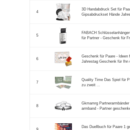
3D Handabdruck Set für Paa
4
Gipsabdruckset Hände Jahres
FABACH Schlüsselanhänger m
5
für Partner - Geschenk für Fr
Geschenk für Paare - Ideen f
6
Jahrestag Geschenk für Ihn u
Quality Time Das Spiel für P
7
zu zweit ...
Gkmamrg Partnerarmbänder -
8
armband - Partner geschenke
Das Duellbuch für Paare 1 g
9