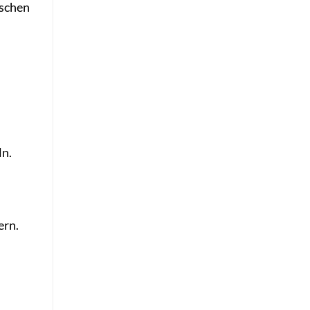
ischen
ln.
ern.