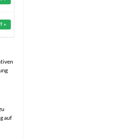
T »
ativen
rung
zu
g auf