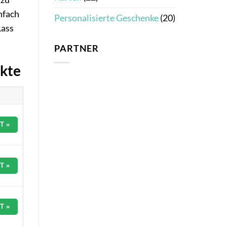
nfach
Personalisierte Geschenke
(20)
Lass
PARTNER
ukte
T »
T »
T »