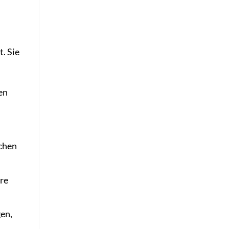
. Sie
en
ichen
re
en,