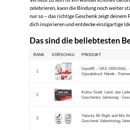
zelebrieren, kann die Bindung noch weiter st
nur so – das richtige Geschenk zeigt deinem P
dich inspirieren und entdecke einzigartige Id
Das sind die beliebtesten 
RANK
VORSCHAU
PRODUKT
GipsME – DAS ORIGINAL - 3
1
Gipsabdruck Hände - Partner
Kulinu Stadt, Land, das Liebe
2
Geschenke Jahrestag - Gesch
Yalucky Mr Right and Mrs Al
3
Geschenk Valentinstag Jahre