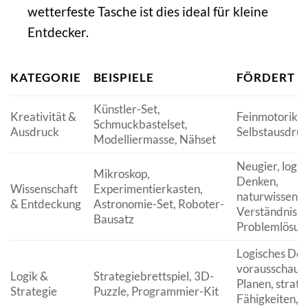
wetterfeste Tasche ist dies ideal für kleine
Entdecker.
KATEGORIE
BEISPIELE
FÖRDERT
Künstler-Set,
Kreativität &
Feinmotorik, F
Schmuckbastelset,
Ausdruck
Selbstausdruc
Modelliermasse, Nähset
Neugier, logis
Mikroskop,
Denken,
Wissenschaft
Experimentierkasten,
naturwissensc
& Entdeckung
Astronomie-Set, Roboter-
Verständnis,
Bausatz
Problemlösun
Logisches Den
vorausschaue
Logik &
Strategiebrettspiel, 3D-
Planen, strate
Strategie
Puzzle, Programmier-Kit
Fähigkeiten, d