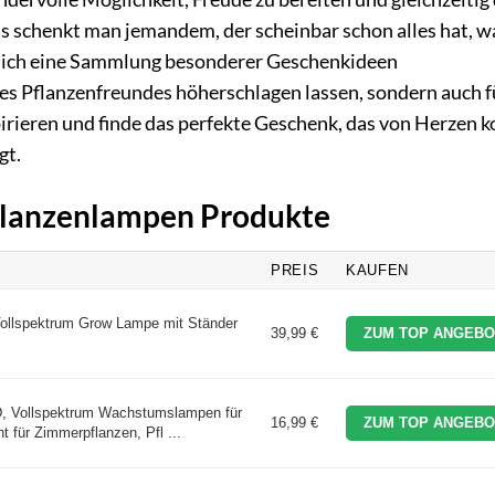
as schenkt man jemandem, der scheinbar schon alles hat, w
r dich eine Sammlung besonderer Geschenkideen
des Pflanzenfreundes höherschlagen lassen, sondern auch f
pirieren und finde das perfekte Geschenk, das von Herzen
gt.
Pflanzenlampen Produkte
PREIS
KAUFEN
ollspektrum Grow Lampe mit Ständer
39,99 €
ZUM TOP ANGEBO
, Vollspektrum Wachstumslampen für
16,99 €
ZUM TOP ANGEBO
t für Zimmerpflanzen, Pfl ...