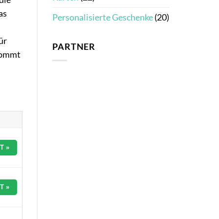
as
Personalisierte Geschenke
(20)
ür
PARTNER
 kommt
T »
T »