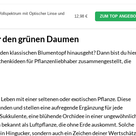
ollspektrum mit Optischer Linse und
12,98 €
ZUM TOP ANGEBO
r den grünen Daumen
den klassischen Blumentopf hinausgeht? Dann bist du hie
schenkideen für Pflanzenliebhaber zusammengestellt, die
Leben mit einer seltenen oder exotischen Pflanze. Diese
inden und stellen eine aufregende Ergänzung für jede
 Sukkulente, eine blühende Orchidee in einer ungewöhnlic
ch bekannt als Luftpflanze, die ohne Erde auskommt. Solche
ein Hingucker, sondern auch ein Zeichen deiner Wertschät