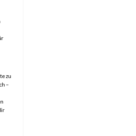
m
ür
te zu
ch –
en
ir