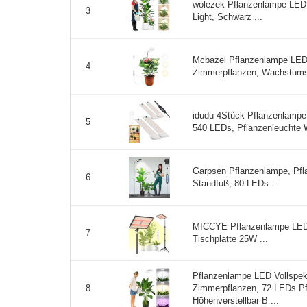
wolezek Pflanzenlampe LED
3
Light, Schwarz ...
Mcbazel Pflanzenlampe LED V
4
Zimmerpflanzen, Wachstumsl
idudu 4Stück Pflanzenlampe 
5
540 LEDs, Pflanzenleuchte W
Garpsen Pflanzenlampe, Pfl
6
Standfuß, 80 LEDs ...
MICCYE Pflanzenlampe LED 
7
Tischplatte 25W ...
Pflanzenlampe LED Vollspek
Zimmerpflanzen, 72 LEDs P
8
Höhenverstellbar B ...