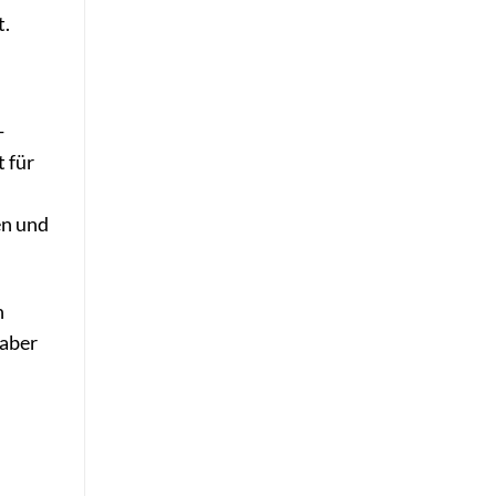
t.
-
 für
en und
n
haber